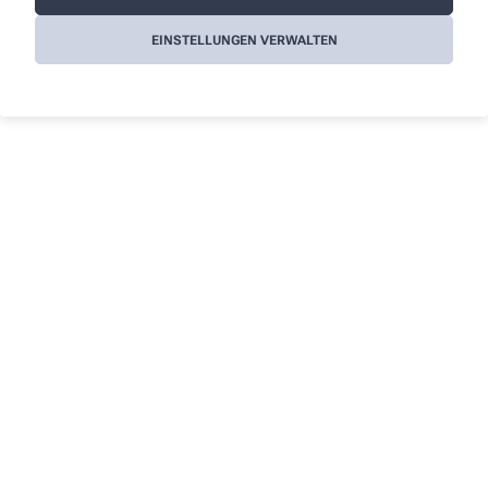
EINSTELLUNGEN VERWALTEN
Kontakt
Über uns
Markt-Apotheke
Team
Lieferwege
Markt 22
,
99718
Greußen
03636 76190
Engagement
markt@apotheke-greussen.de
Job und Praktikum
Tradition und Geschichte
Kontakt
Informationen
Impressum
Datenschutz
AGB
Cookies
Barrierefreiheitserklärung