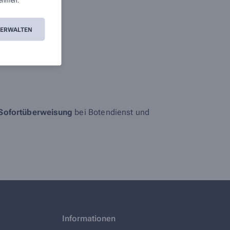
ehmen.
zept.
VERWALTEN
Sofortüberweisung
bei Botendienst und
Informationen