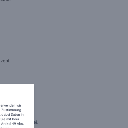
ezept.
en.
 verwenden wir
rer Zustimmung
t dabei Daten in
ie mit Ihrer
ern wir kostenfrei.
 Artikel 49 Abs.