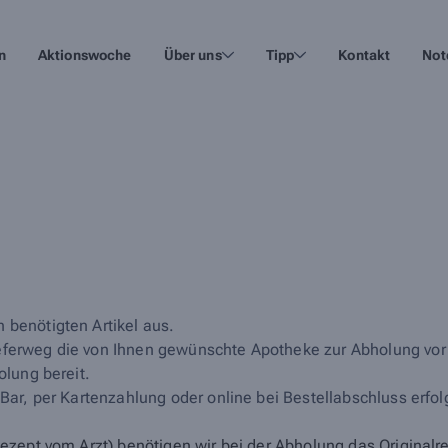
n
Aktionswoche
Über uns
Tipp
Kontakt
Not
 benötigten Artikel aus.
eferweg die von Ihnen gewünschte Apotheke zur Abholung vor 
olung bereit.
 Bar, per Kartenzahlung oder online bei Bestellabschluss erfol
zept vom Arzt) benötigen wir bei der Abholung das Originalr