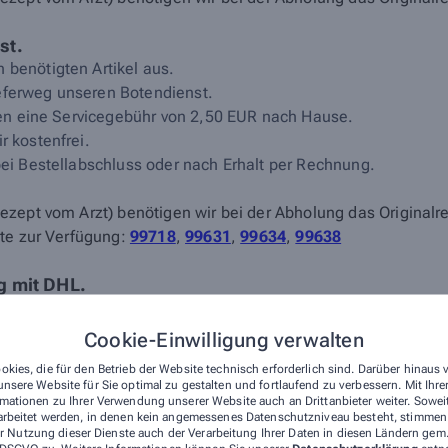
st.
 benötigten Artikel aus.
eferweg unseren Botendienst.
egen eine Servicegebühr von 2,50 EUR nach Hause.
r kostenfrei.
bei Bestellabschluss oder nach Erhalt per Rechnung.
zept vom Arzt) benötigen wir bei der Abholung das Originalr
ete zur Verfügung:
99718
,
99631
,
99634
,
99638
ng mit DHL.
 benötigten Artikel aus.
eferweg die Option Versand.
Cookie-Einwilligung verwalten
haben, versenden wir Montag bis Freitag innerhalb von 24 Stund
okies, die für den Betrieb der Website technisch erforderlich sind. Darüber hinaus
el werden in der Regel innerhalb von 48 Stunden versendet.
nsere Website für Sie optimal zu gestalten und fortlaufend zu verbessern. Mit Ih
mationen zu Ihrer Verwendung unserer Website auch an Drittanbieter weiter. Sowei
n eine Gebühr von 4,95 EUR für Porto und Verpackung mit DHL.
arbeitet werden, in denen kein angemessenes Datenschutzniveau besteht, stimmen S
zeptbestellungen (verschreibungspflichtige Arzneimittel) lief
r Nutzung dieser Dienste auch der Verarbeitung Ihrer Daten in diesen Ländern gem.