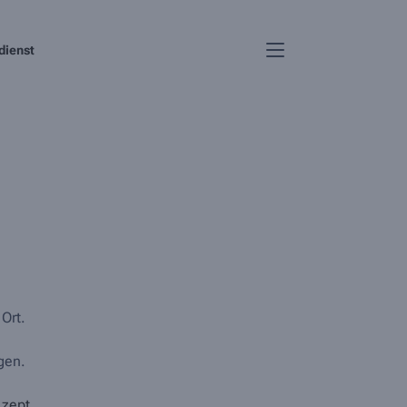
dienst
Ort.
gen.
ezept.