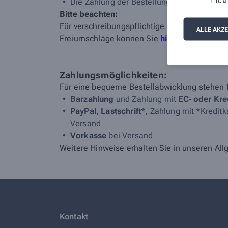
1 lit.
Die Zahlung der Bestellung erfolgt online 
Bitte beachten:
Für verschreibungspflichtige Medikamente (R
ALLE AKZ
Freiumschläge können Sie
hier
anfordern ode
Zahlungsmöglichkeiten:
Für eine bequeme Bestellabwicklung stehen 
Barzahlung
und Zahlung mit
EC- oder Kre
PayPal
,
Lastschrift
*, Zahlung mit *Kreditk
Versand
Vorkasse
bei Versand
Weitere Hinweise erhalten Sie in unseren A
Kontakt