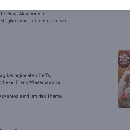
ed Scheel Akademie für
Mitgliedschaft unterstützen wir
ag bei regionalen Treffs,
Apotheker Frank Wiesemann zu
teressantes rund um das Thema