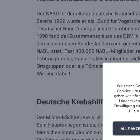
Der NABU ist der älteste deutsche Naturschu
Bereits 1899 wurde er als „Bund für Vogelsch
„Deutscher Bund für Vogelschutz“ umbenann
1990 fand der Zusammenschluss des DBV in 
den in den neuen Bundesländern neu gegrü
NABU statt. Fast 400.000 NABU-Mitglieder set
Lebensgrundlagen ein – aktiv in einer der vi
Ortsgruppen oder als Förderer.
Wir sind dabei!
Wir setzen Co
Cookies, um u
geben wir Infor
Deutsche Krebshilfe
Ländern ver
Einwilligung zu
1 lit.
Der Mildred-Scheel-Kreis ist der Förderverein
Sein Hauptanliegen ist es, die Versorgung u
ALLE AKZ
Menschen kontinuierlich zu verbessern.
Die Förderbeiträge bilden die dauerhafte Basi