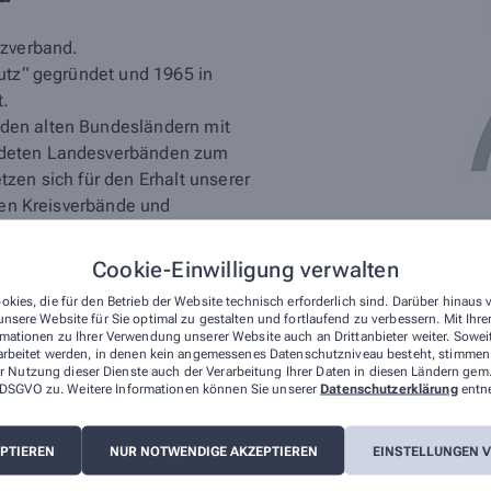
tzverband.
utz“ gegründet und 1965 in
t.
den alten Bundesländern mit
ndeten Landesverbänden zum
zen sich für den Erhalt unserer
elen Kreisverbände und
Cookie-Einwilligung verwalten
okies, die für den Betrieb der Website technisch erforderlich sind. Darüber hinaus
nsere Website für Sie optimal zu gestalten und fortlaufend zu verbessern. Mit Ih
mationen zu Ihrer Verwendung unserer Website auch an Drittanbieter weiter. Sowei
arbeitet werden, in denen kein angemessenes Datenschutzniveau besteht, stimmen S
r Nutzung dieser Dienste auch der Verarbeitung Ihrer Daten in diesen Ländern gem.
 a DSGVO zu. Weitere Informationen können Sie unserer
Datenschutzerklärung
entn
 der Deutschen Krebshilfe.
nd Betreuung krebskranker
EPTIEREN
NUR NOTWENDIGE AKZEPTIEREN
EINSTELLUNGEN 
s für die Finanzierung wichtiger